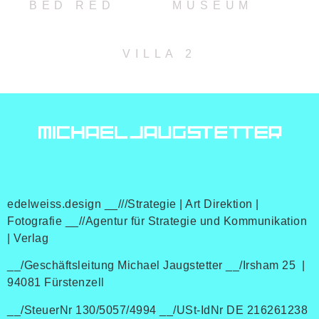
BED RED
MUSEUM
VILLA 2
edelweiss.design __///Strategie | Art Direktion |
Fotografie __//Agentur für Strategie und Kommunikation
| Verlag
__/Geschäftsleitung Michael Jaugstetter __/Irsham 25 |
94081 Fürstenzell
__/SteuerNr 130/5057/4994 __/USt-IdNr DE 216261238