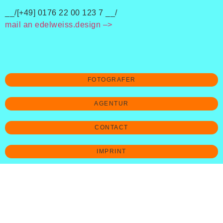
__/[+49] 0176 22 00 123 7 __/
mail an edelweiss.design –>
FOTOGRAFER
AGENTUR
CONTACT
IMPRINT