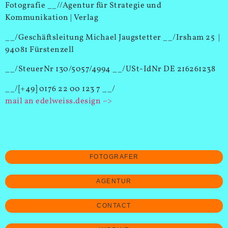
Fotografie __//Agentur für Strategie und
Kommunikation | Verlag
__/Geschäftsleitung Michael Jaugstetter __/Irsham 25 |
94081 Fürstenzell
__/SteuerNr 130/5057/4994 __/USt-IdNr DE 216261238
__/[+49] 0176 22 00 123 7 __/
mail an edelweiss.design –>
FOTOGRAFER
AGENTUR
CONTACT