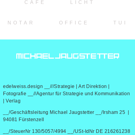
CAFE
LICHT
NOTAR
OFFICE
TUI
edelweiss.design __///Strategie | Art Direktion |
Fotografie __//Agentur für Strategie und Kommunikation
| Verlag
__/Geschäftsleitung Michael Jaugstetter __/Irsham 25 |
94081 Fürstenzell
__/SteuerNr 130/5057/4994 __/USt-IdNr DE 216261238