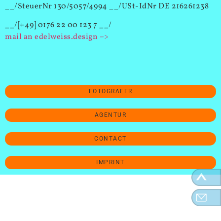
__/SteuerNr 130/5057/4994 __/USt-IdNr DE 216261238
__/[+49] 0176 22 00 123 7 __/
mail an edelweiss.design –>
FOTOGRAFER
AGENTUR
CONTACT
IMPRINT