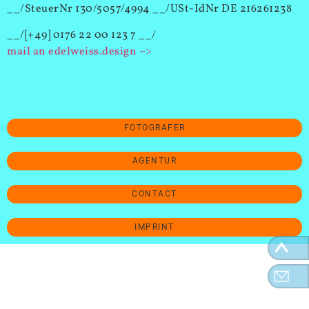
__/SteuerNr 130/5057/4994 __/USt-IdNr DE 216261238
__/[+49] 0176 22 00 123 7 __/
mail an edelweiss.design –>
FOTOGRAFER
AGENTUR
CONTACT
IMPRINT