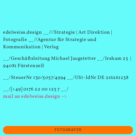
edelweiss.design __///Strategie | Art Direktion |
Fotografie __//Agentur für Strategie und
Kommunikation | Verlag
__/Geschäftsleitung Michael Jaugstetter __/Irsham 25 |
94081 Fürstenzell
__/SteuerNr 130/5057/4994 __/USt-IdNr DE 216261238
__/[+49] 0176 22 00 123 7 __/
mail an edelweiss.design –>
FOTOGRAFER