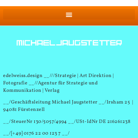
edelweiss.design __///Strategie | Art Direktion |
Fotografie __//Agentur für Strategie und
Kommunikation | Verlag
__/Geschäftsleitung Michael Jaugstetter __/Irsham 25 |
94081 Fürstenzell
__/SteuerNr 130/5057/4994 __/USt-IdNr DE 216261238
__/[+49] 0176 22 00 123 7 __/