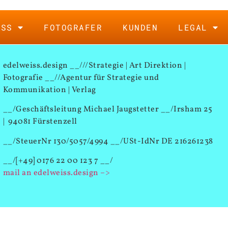
ISS
FOTOGRAFER
KUNDEN
LEGAL
edelweiss.design __///Strategie | Art Direktion |
Fotografie __//Agentur für Strategie und
Kommunikation | Verlag
__/Geschäftsleitung Michael Jaugstetter __/Irsham 25
| 94081 Fürstenzell
__/SteuerNr 130/5057/4994 __/USt-IdNr DE 216261238
__/[+49] 0176 22 00 123 7 __/
mail an edelweiss.design –>