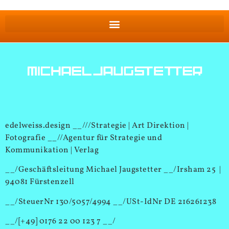
edelweiss.design __///Strategie | Art Direktion |
Fotografie __//Agentur für Strategie und
Kommunikation | Verlag
__/Geschäftsleitung Michael Jaugstetter __/Irsham 25 |
94081 Fürstenzell
__/SteuerNr 130/5057/4994 __/USt-IdNr DE 216261238
__/[+49] 0176 22 00 123 7 __/