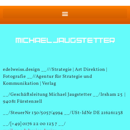
edelweiss.design __///Strategie | Art Direktion |
Fotografie __//Agentur für Strategie und
Kommunikation | Verlag
__/Geschäftsleitung Michael Jaugstetter __/Irsham 25 |
94081 Fürstenzell
__/SteuerNr 130/5057/4994 __/USt-IdNr DE 216261238
__/[+49] 0176 22 00 123 7 __/